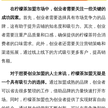
在柠檬茶加盟市场中，创业者需要关注一些关键的
成功因素。
首先，创业者需要选择具有市场竞争力的品
牌，这有助于提升店铺的知名度和吸引力。其次，创业
者需要注重产品质量和口感，确保提供的柠檬茶符合消
费者的口味需求。此外，创业者还需要关注营销策略和
渠道拓展，通过线上线下的方式吸引更多客户，提高销
售额。
对于想要创业加盟的人士来说，柠檬茶加盟无疑是
一个具有吸引力的选择。
通过加盟成熟的品牌，创业者
可以省去很多繁琐的工作，借助品牌的力量快速打开市
场。同时，柠檬茶加盟也为创业者提供了实现财富自由