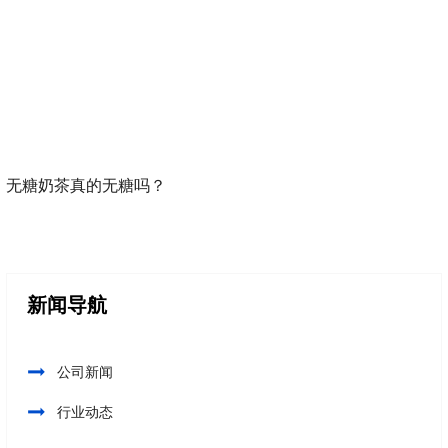
无糖奶茶真的无糖吗？
新闻导航
公司新闻
行业动态