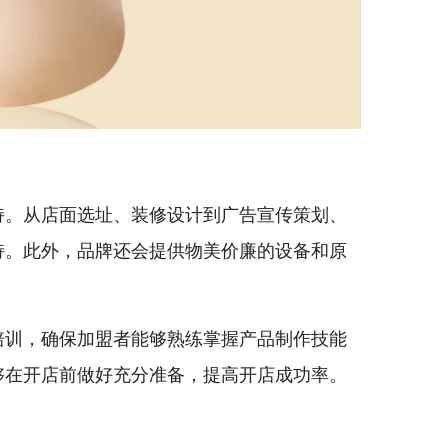
持。从店面选址、装修设计到广告宣传策划、
持。此外，品牌还会提供物美价廉的设备和原
培训，确保加盟者能够熟练掌握产品制作技能
够在开店前做好充分准备，提高开店成功率。