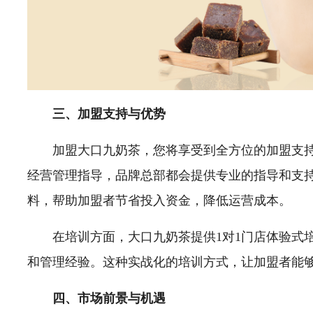
三、加盟支持与优势
加盟大口九奶茶，您将享受到全方位的加盟支
经营管理指导，品牌总部都会提供专业的指导和支
料，帮助加盟者节省投入资金，降低运营成本。
在培训方面，大口九奶茶提供1对1门店体验式
和管理经验。这种实战化的培训方式，让加盟者能
四、市场前景与机遇