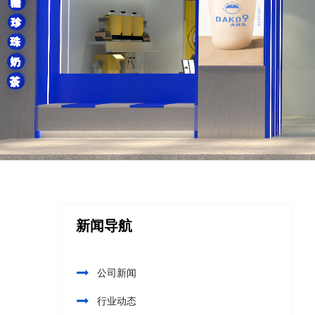
新闻导航
公司新闻
行业动态