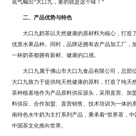
底气喊出“大口九，要的就是这个味！”
二、产品优势与特色
大口九奶茶以天然健康的原材料为核心，打造
优质水果品种。同时，品牌还拥有农产品加工厂，
一杯奶茶都拥有新鲜、健康的口感。
大口九属于佛山市大口九食品有限公司，总部
大口九致力于提供纯天然健康的原料，打造了纯天
茶种植基地作为产品原料供应源头，采用直营、加
料供应、合作加盟、直营销售、技术培训为一体的
南特色水牛奶为主打系列产品，秉承着“世界茶，中
中国茶文化推向世界。