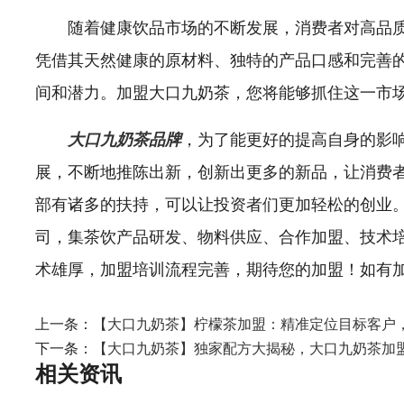
随着健康饮品市场的不断发展，消费者对高品
凭借其天然健康的原材料、独特的产品口感和完善
间和潜力。加盟大口九奶茶，您将能够抓住这一市
大口九奶茶品牌
，为了能更好的提高自身的影
展，不断地推陈出新，创新出更多的新品，让消费
部有诸多的扶持，可以让投资者们更加轻松的创业
司，集茶饮产品研发、物料供应、合作加盟、技术
术雄厚，加盟培训流程完善，期待您的加盟！如有加盟需求
上一条：
【大口九奶茶】柠檬茶加盟：精准定位目标客户
下一条：
【大口九奶茶】独家配方大揭秘，大口九奶茶加
相关资讯